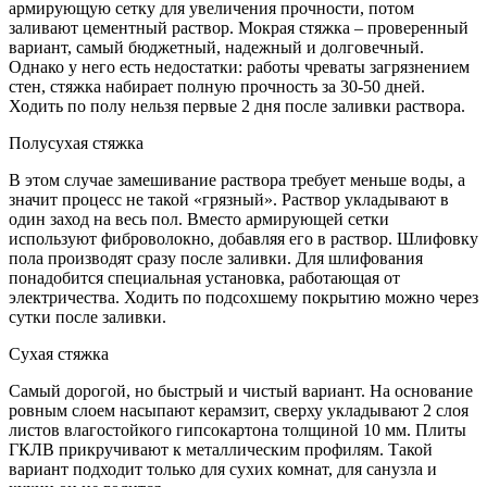
армирующую сетку для увеличения прочности, потом
заливают цементный раствор. Мокрая стяжка – проверенный
вариант, самый бюджетный, надежный и долговечный.
Однако у него есть недостатки: работы чреваты загрязнением
стен, стяжка набирает полную прочность за 30-50 дней.
Ходить по полу нельзя первые 2 дня после заливки раствора.
Полусухая стяжка
В этом случае замешивание раствора требует меньше воды, а
значит процесс не такой «грязный». Раствор укладывают в
один заход на весь пол. Вместо армирующей сетки
используют фиброволокно, добавляя его в раствор. Шлифовку
пола производят сразу после заливки. Для шлифования
понадобится специальная установка, работающая от
электричества. Ходить по подсохшему покрытию можно через
сутки после заливки.
Сухая стяжка
Самый дорогой, но быстрый и чистый вариант. На основание
ровным слоем насыпают керамзит, сверху укладывают 2 слоя
листов влагостойкого гипсокартона толщиной 10 мм. Плиты
ГКЛВ прикручивают к металлическим профилям. Такой
вариант подходит только для сухих комнат, для санузла и