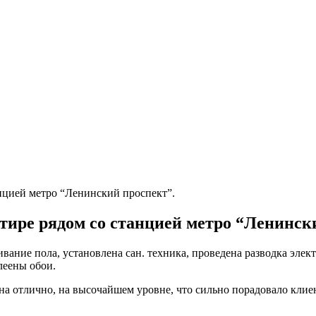
нцией метро “Ленинский проспект”.
тире рядом со станцией метро “Ленинск
вание пола, установлена сан. техника, проведена разводка элек
леены обои.
на отлично, на высочайшем уровне, что сильно порадовало клие