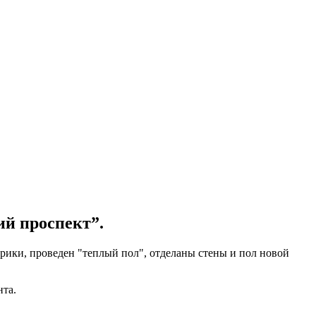
ий проспект”.
трики, проведен "теплый пол", отделаны стены и пол новой
нта.