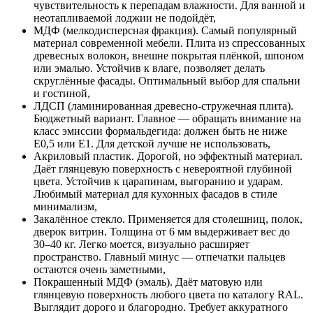
чувствительность к перепадам влажности. Для ванной и
неотапливаемой лоджии не подойдёт,
МДФ (мелкодисперсная фракция). Самый популярный
материал современной мебели. Плита из спрессованных
древесных волокон, внешне покрытая плёнкой, шпоном
или эмалью. Устойчив к влаге, позволяет делать
скруглённые фасады. Оптимальный выбор для спальни
и гостиной,
ЛДСП (ламинированная древесно-стружечная плита).
Бюджетный вариант. Главное — обращать внимание на
класс эмиссии формальдегида: должен быть не ниже
E0,5 или E1. Для детской лучше не использовать,
Акриловый пластик. Дорогой, но эффектный материал.
Даёт глянцевую поверхность с невероятной глубиной
цвета. Устойчив к царапинам, выгоранию и ударам.
Любимый материал для кухонных фасадов в стиле
минимализм,
Закалённое стекло. Применяется для столешниц, полок,
дверок витрин. Толщина от 6 мм выдерживает вес до
30–40 кг. Легко моется, визуально расширяет
пространство. Главный минус — отпечатки пальцев
остаются очень заметными,
Покрашенный МДФ (эмаль). Даёт матовую или
глянцевую поверхность любого цвета по каталогу RAL.
Выглядит дорого и благородно. Требует аккуратного