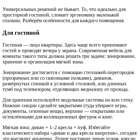
Универсальных решений не бывает. То, что идеально для
просторной гостиной, сломает эргономику маленькой
спальни. Разберём особенности для каждого помещения.
Для гостиной
Гостиная — лицо квартиры. Здесь чаще всего принимают
гостей и проводят вечера у экрана. Современная мебель для
комнаты такого типа должна решать три задачи: зонирование,
хранение и организация мягкой зоны.
Зонирование достигается с помощью стеллажей-перегородок
(прозрачных или со сквозными полками), диванов,
развёрнутых спинкой к условной столовой, или длинных
тумб под телевизором, отделяющих медиазону от прохода.
Для хранения используйте модульные системы на всю стену.
Нижние секции сделайте закрытыми (туда убирают игры,
документы, сезонные вещи), верхние — открытыми или
остеклёнными для коллекционных фигурок и книг.
Мягкая зона: диван + 1–2 кресла + пуф. Избегайте
классического набора «диван и два кресла напротив», сегодня
это выглядит архаично. Лучше поставьте диван углом, кресло