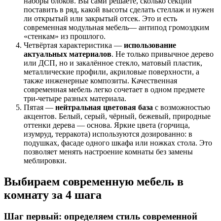
наборы блоков. Вы сами решаете, сколько секций
поставить в ряд, какой высоты сделать стеллаж и нужен
ли открытый или закрытый отсек. Это и есть
современная модульная мебель— антипод громоздким
«стенкам» из прошлого.
Четвёртая характеристика —
использование
актуальных материалов
. Не только привычное дерево
или ДСП, но и закалённое стекло, матовый пластик,
металлические профили, акриловые поверхности, а
также инженерные композиты. Качественная
современная мебель легко сочетает в одном предмете
три-четыре разных материала.
Пятая —
нейтральная цветовая база
с возможностью
акцентов. Белый, серый, чёрный, бежевый, природные
оттенки дерева — основа. Яркие цвета (горчица,
изумруд, терракота) используются дозированно: в
подушках, фасаде одного шкафа или ножках стола. Это
позволяет менять настроение комнаты без замены
меблировки.
Выбираем современную мебель в
комнату за 4 шага
Шаг первый: определяем стиль современной