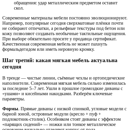
обращения: удар металлическим предметом оставит
скол.
Современные материалы мебели постоянно эволюционируют.
Например, популярные сегодня сверхматовые плёнки почти
не собирают отпечатки, а рельефные текстуры под бетон или
кожу позволяют создавать необычные тактильные ощущения.
При выборе обязательно просите у продавца сертификат.
Качественная современная мебель не может пахнуть
формальдегидом или иметь неровную кромку.
Шаг третий: какая мягкая мебель актуальна
сегодня
В тренде — чистые линии, съёмные чехлы и ортопедические
наполнители. Современная мягкая мебель сильно изменилась
за последние 5–7 лет. Ушли в прошлое громоздкие диваны с
«ушами» и кисейными накидками. Разберём ключевые
параметры.
Формы
. Прямые диваны с низкой спинкой, угловые модели с
барной зоной, островные модули (кресло + пуф +
подлокотник-столик). Особняком стоят диваны с эффектом
«парящих сидений» — ножки или тонкое металлическое
основание визуально отделяют корпус от пола.